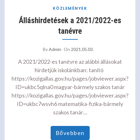
KÖZLEMÉNYEK
Álláshirdetések a 2021/2022-es
tanévre
By
Admin
On
2021.05.03.
A 2021/2022-es tanévre az alábbi állásokat
hirdetjük iskolánkban: tanító
https://kozigallas.gov.hu/pages/jobviewer.aspx?
ID=ukbc5qlna0 magyar-bármely szakos tanár
https://kozigallas.gov.hu/pages/jobviewer.aspx?
ID=ukbc7wsvh6 matematika-fizika-bármely
szakos tanár…
Bővebben