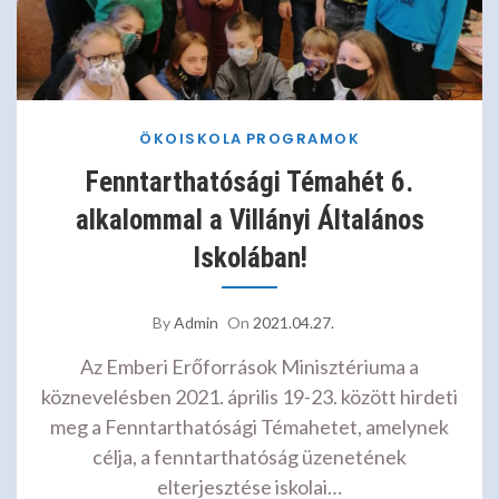
ÖKOISKOLA
PROGRAMOK
Fenntarthatósági Témahét 6.
alkalommal a Villányi Általános
Iskolában!
By
Admin
On
2021.04.27.
Az Emberi Erőforrások Minisztériuma a
köznevelésben 2021. április 19-23. között hirdeti
meg a Fenntarthatósági Témahetet, amelynek
célja, a fenntarthatóság üzenetének
elterjesztése iskolai…