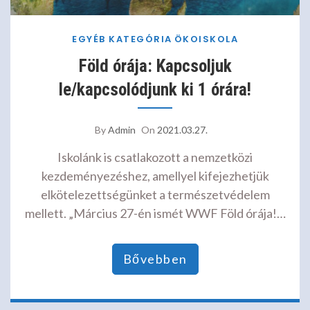
EGYÉB KATEGÓRIA
ÖKOISKOLA
Föld órája: Kapcsoljuk
le/kapcsolódjunk ki 1 órára!
By
Admin
On
2021.03.27.
Iskolánk is csatlakozott a nemzetközi
kezdeményezéshez, amellyel kifejezhetjük
elkötelezettségünket a természetvédelem
mellett. „Március 27-én ismét WWF Föld órája!…
Bővebben