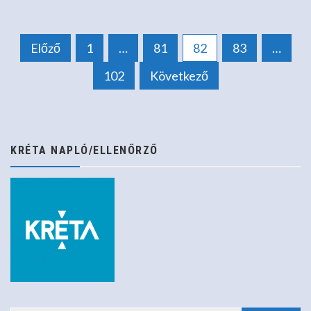
Bejegyzések
Előző
1
…
81
82
83
…
102
Következő
lapozása
KRÉTA NAPLÓ/ELLENŐRZŐ