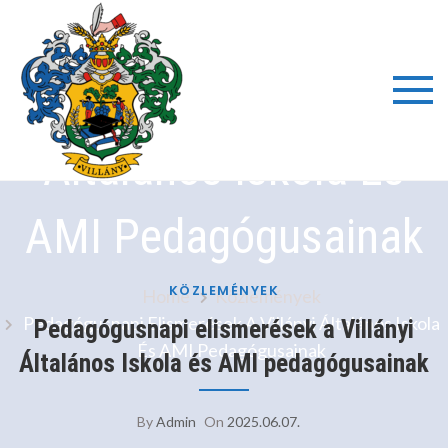
Skip
Pedagógusnapi
to
content
Elismerések A Villányi
Villányi
Általános Iskola És
Általáno
AMI Pedagógusainak
Iskola é
Alapfok
KÖZLEMÉNYEK
Home
Közlemények
Pedagógusnapi Elismerések A Villányi Általános Iskola
Pedagógusnapi elismerések a Villányi
És AMI Pedagógusainak
Művésze
Általános Iskola és AMI pedagógusainak
Iskola
By
Admin
On
2025.06.07.