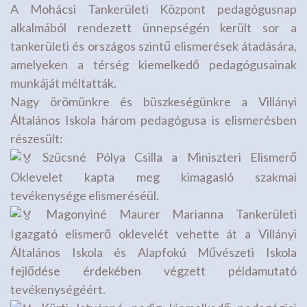
A Mohácsi Tankerületi Központ pedagógusnap
alkalmából rendezett ünnepségén került sor a
tankerületi és országos szintű elismerések átadására,
amelyeken a térség kiemelkedő pedagógusainak
munkáját méltatták.
Nagy örömünkre és büszkeségünkre a Villányi
Általános Iskola három pedagógusa is elismerésben
részesült:
Szücsné Pólya Csilla a Miniszteri Elismerő
Oklevelet kapta meg kimagasló szakmai
tevékenysége elismeréséül.
Magonyiné Maurer Marianna Tankerületi
Igazgató elismerő oklevelét vehette át a Villányi
Általános Iskola és Alapfokú Művészeti Iskola
fejlődése érdekében végzett példamutató
tevékenységéért.