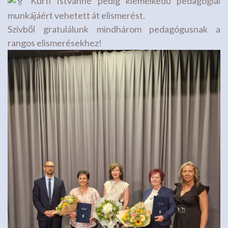
Kürti Istvánné pedig kiemelkedő pedagógiai
munkájáért vehetett át elismerést.
Szívből gratulálunk mindhárom pedagógusnak a
rangos elismerésekhez!