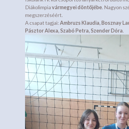
Diákolimpia
vármegyei döntőjébe
. Nagyon sz
megszerzéséért.
A csapat tagjai:
Ambruzs Klaudia, Bosznay Lau
Pásztor Alexa, Szabó Petra, Szender Dóra
.