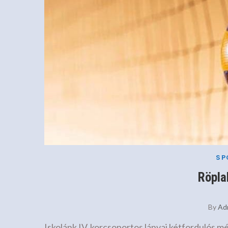
SP
Röpla
By
Ad
Iskolánk IV. korcsoportos lányai kétfordulós m