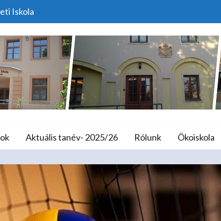
eti Iskola
Röplabda Diákolimpia
lános Iskola és A
ok
Aktuális tanév- 2025/26
Rólunk
Ökoiskola
Home
Versenyek
Röplabda Diákolimpia