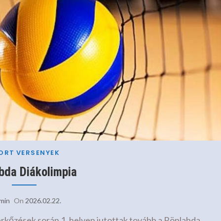
ORT
VERSENYEK
bda Diákolimpia
min
On
2026.02.22.
érkőzések során 1. helyen jutottak tovább a Röplabda