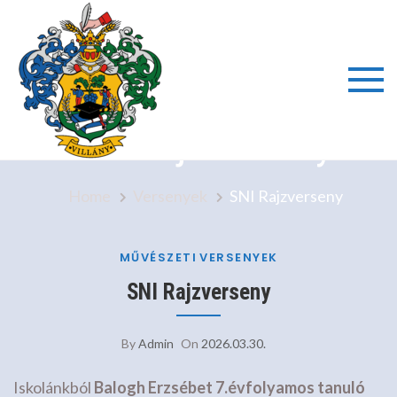
Skip
to
content
Villányi
SNI Rajzverseny
Általáno
Home
Versenyek
SNI Rajzverseny
Iskola é
Alapfok
MŰVÉSZETI
VERSENYEK
SNI Rajzverseny
Művésze
By
Admin
On
2026.03.30.
Iskola
Iskolánkból
Balogh Erzsébet 7.évfolyamos tanuló