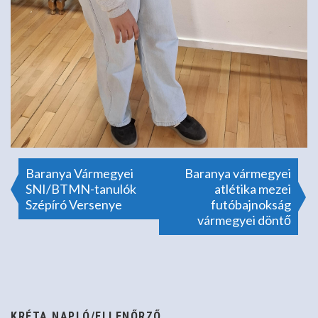
Bejegyzés
Baranya Vármegyei
Baranya vármegyei
SNI/BTMN-tanulók
atlétika mezei
Szépíró Versenye
futóbajnokság
navigáció
vármegyei döntő
KRÉTA NAPLÓ/ELLENŐRZŐ