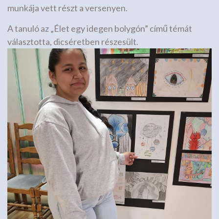
munkája vett részt a versenyen.
A tanuló az „Élet egy idegen bolygón” című témát
választotta, dicséretben részesült.