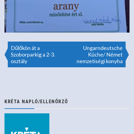
Bejegyzés
Dűlőkön át a
Ungarndeutsche
Szoborparkig a 2-3.
Küche/ Német
osztály
nemzetiségi konyha
navigáció
KRÉTA NAPLÓ/ELLENŐRZŐ