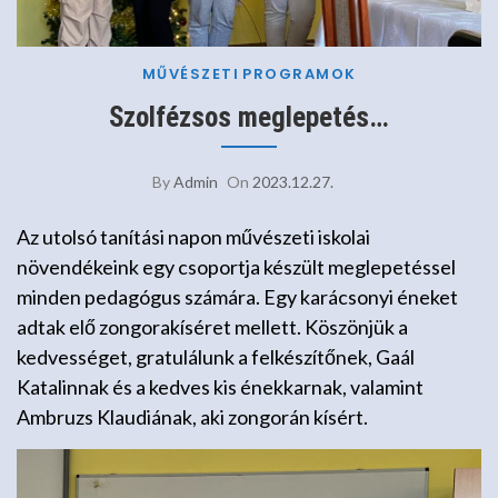
MŰVÉSZETI
PROGRAMOK
Szolfézsos meglepetés…
By
Admin
On
2023.12.27.
Az utolsó tanítási napon művészeti iskolai
növendékeink egy csoportja készült meglepetéssel
minden pedagógus számára. Egy karácsonyi éneket
adtak elő zongorakíséret mellett. Köszönjük a
kedvességet, gratulálunk a felkészítőnek, Gaál
Katalinnak és a kedves kis énekkarnak, valamint
Ambruzs Klaudiának, aki zongorán kísért.