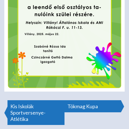
Bejegyzés
Kis Iskolák
Tökmag Kupa
Sportversenye-
Atlétika
navigáció