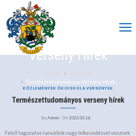
Skip
to
content
Természettudományos
Villányi
Verseny Hírek
Általáno
Iskola é
Home
Versenyek
Természettudományos Verseny Hírek
Alapfok
KÖZLEMÉNYEK
ÖKOISKOLA
VERSENYEK
Természettudományos verseny hírek
Művésze
By
Admin
On
2022.03.16.
Iskola
Felső tagozatos tanulóink nagy lelkesedéssel vesznek