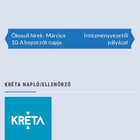
Bejegyzés
Ökosuli hírek- Március
Intézményvezetői
10. A beporzók napja
pályázat
navigáció
KRÉTA NAPLÓ/ELLENŐRZŐ