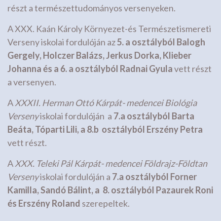
részt a természettudományos versenyeken.
A XXX. Kaán Károly Környezet-és Természetismereti
Verseny iskolai fordulóján az
5. a osztályból Balogh
Gergely, Holczer Balázs, Jerkus Dorka, Klieber
Johanna és a 6. a osztályból Radnai Gyula
vett részt
a versenyen.
A
XXXII. Herman Ottó Kárpát- medencei Biológia
Verseny
iskolai fordulóján a
7.a osztályból Barta
Beáta, Tóparti Lili, a 8.b osztályból Erszény Petra
vett részt.
A
XXX. Teleki Pál Kárpát- medencei Földrajz-Földtan
Verseny
iskolai fordulóján a
7.a osztályból Forner
Kamilla, Sandó Bálint, a 8. osztályból Pazaurek Roni
és Erszény Roland
szerepeltek.