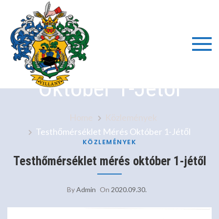
Skip
to
content
Testhőmérséklet Mérés
Villányi
Október 1-Jétől
Általáno
Iskola é
Home
Közlemények
Testhőmérséklet Mérés Október 1-Jétől
Alapfok
KÖZLEMÉNYEK
Testhőmérséklet mérés október 1-jétől
Művésze
By
Admin
On
2020.09.30.
Iskola