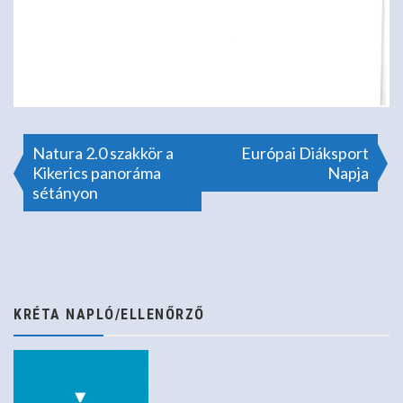
Bejegyzés
Natura 2.0 szakkör a
Európai Diáksport
Kikerics panoráma
Napja
sétányon
navigáció
KRÉTA NAPLÓ/ELLENŐRZŐ