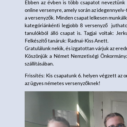
Ebben az évben is több csapatot neveztünk
online versenyre, amely során az idegennyelv-t
a versenyzők. Minden csapat lelkesen munkálk
kategóriánkénti legjobb 8 versenyző juthatot
tanulókból álló csapat is. Tagjai voltak: Je
Felkészítő tanáruk: Radnai-Kiss Anett.
Gratulálunk nekik, és izgatottan várjuk az ere
Köszönjük a Német Nemzetiségi Önkormányza
szállításában.
Frissítés: Kis csapatunk 6. helyen végzett a
az ügyes németes versenyzőknek!