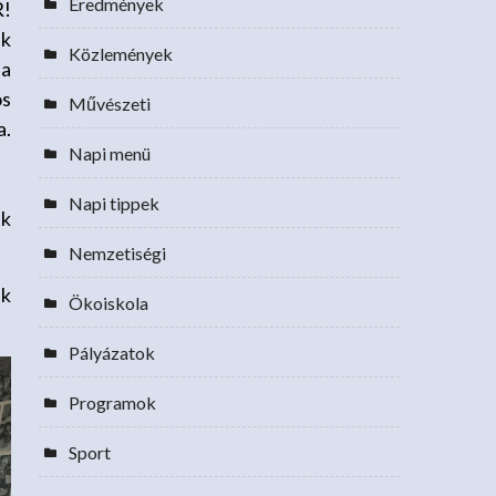
Eredmények
R!
ik
Közlemények
 a
os
Művészeti
a.
Napi menü
Napi tippek
ek
Nemzetiségi
nk
Ökoiskola
Pályázatok
Programok
Sport