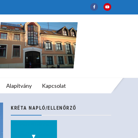
Döntő
lapfokú Művészeti
Alapítvány
Kapcsolat
tő
KRÉTA NAPLÓ/ELLENŐRZŐ