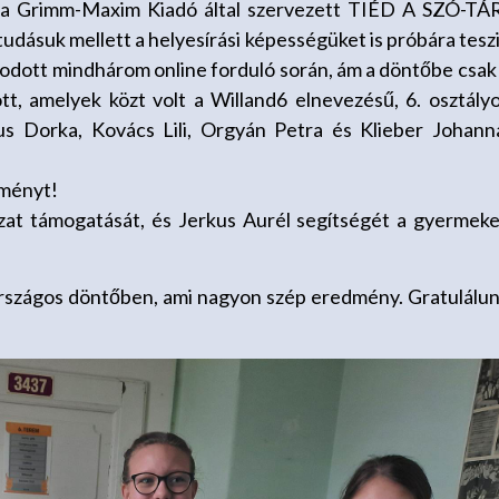
 a Grimm-Maxim Kiadó által szervezett TIÉD A SZÓ-TÁ
udásuk mellett a helyesírási képességüket is próbára tesz
odott mindhárom online forduló során, ám a döntőbe csak
t, amelyek közt volt a Willand6 elnevezésű, 6. osztály
rkus Dorka, Kovács Lili, Orgyán Petra és Klieber Johann
dményt!
t támogatását, és Jerkus Aurél segítségét a gyermek
z országos döntőben, ami nagyon szép eredmény. Gratulálu