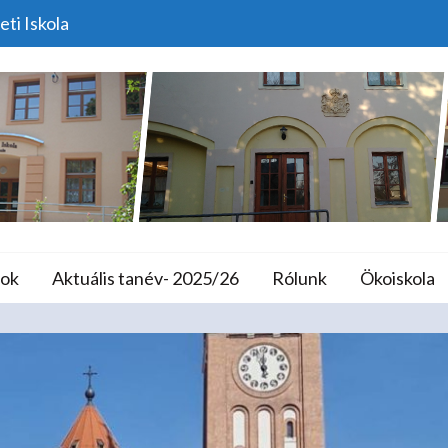
eti Iskola
 A SZÓ-TÁR!- Országos 
lános Iskola és A
ok
Aktuális tanév- 2025/26
Rólunk
Ökoiskola
Home
Versenyek
TIÉD A SZÓ-TÁR!- Országos Dön