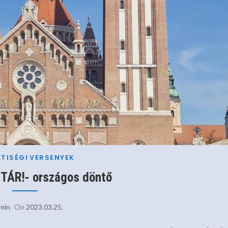
TISÉGI
VERSENYEK
TÁR!- országos döntő
min
On
2023.03.25.