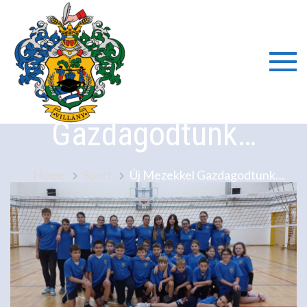
Skip
to
content
Villányi
Új Mezekkel
Általáno
Gazdagodtunk…
Iskola é
Home
Sport
Új Mezekkel Gazdagodtunk…
Alapfok
Művésze
Iskola