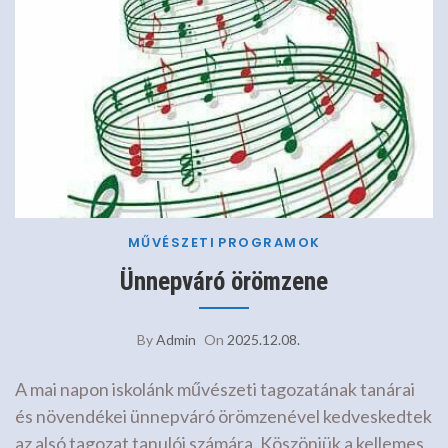
MŰVÉSZETI
PROGRAMOK
Ünnepváró örömzene
By
Admin
On
2025.12.08.
A mai napon iskolánk művészeti tagozatának tanárai
és növendékei ünnepváró örömzenével kedveskedtek
az alsó tagozat tanulói számára. Köszönjük a kellemes