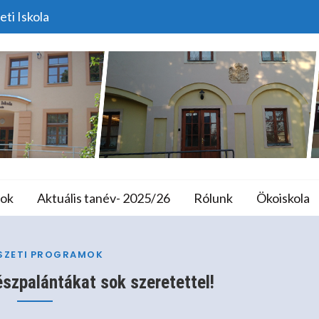
eti Iskola
dő Zenészpalántákat So
lános Iskola és A
ok
Aktuális tanév- 2025/26
Rólunk
Ökoiskola
Programok
Várjuk A Leendő Zenészpalántákat Sok Sz
SZETI
PROGRAMOK
észpalántákat sok szeretettel!