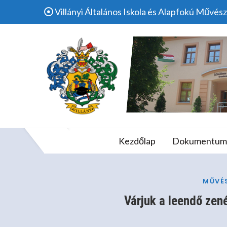
Skip
Villányi Általános Iskola és Alapfokú Művész
to
content
Várjuk A Leen
Villányi Álta
Kezdőlap
Dokumentum
Home
Iskola
MŰVÉ
Várjuk a leendő zen