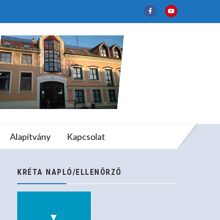
k Szeretettel!
lapfokú Művészeti
Alapítvány
Kapcsolat
eretettel!
KRÉTA NAPLÓ/ELLENŐRZŐ