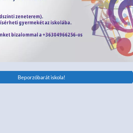
Beporzóbarát iskola!