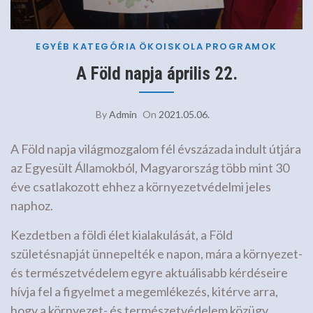
EGYÉB KATEGÓRIA
ÖKOISKOLA
PROGRAMOK
A Föld napja április 22.
By
Admin
On
2021.05.06.
A Föld napja világmozgalom fél évszázada indult útjára
az Egyesült Államokból, Magyarország több mint 30
éve csatlakozott ehhez a környezetvédelmi jeles
naphoz.
Kezdetben a földi élet kialakulását, a Föld
születésnapját ünnepelték e napon, mára a környezet-
és természetvédelem egyre aktuálisabb kérdéseire
hívja fel a figyelmet a megemlékezés, kitérve arra,
hogy a környezet- és természetvédelem közügy,