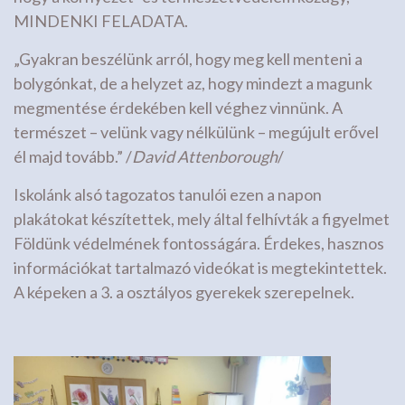
MINDENKI FELADATA.
„Gyakran beszélünk arról, hogy meg kell menteni a
bolygónkat, de a helyzet az, hogy mindezt a magunk
megmentése érdekében kell véghez vinnünk. A
természet – velünk vagy nélkülünk – megújult erővel
él majd tovább.” /
David Attenborough
/
Iskolánk alsó tagozatos tanulói ezen a napon
plakátokat készítettek, mely által felhívták a figyelmet
Földünk védelmének fontosságára. Érdekes, hasznos
információkat tartalmazó videókat is megtekintettek.
A képeken a 3. a osztályos gyerekek szerepelnek.