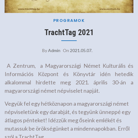
PROGRAMOK
TrachtTag 2021
By
Admin
On
2021.05.07.
A Zentrum, a Magyarországi Német Kulturális és
Információs Központ és Könyvtár idén hetedik
alkalommal hirdette meg 2021. április 30-án a
magyarországi német népviselet napját.
Vegyük fel egy hétköznapon a magyarországi német
népviseletünk egy darabját, és tegyünk ünneppé egy
átlagos pénteket! Idézzük meg őseink emlékét és
mutassuk be örökségünket a mindennapokban. Erről
szól a TrachtTag.