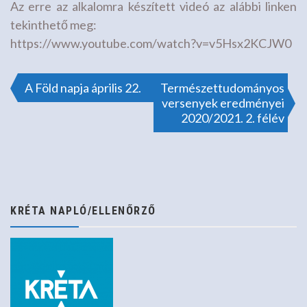
Az erre az alkalomra készített videó az alábbi linken
tekinthető meg:
https://www.youtube.com/watch?v=v5Hsx2KCJW0
Bejegyzés
A Föld napja április 22.
Természettudományos
versenyek eredményei
2020/2021. 2. félév
navigáció
KRÉTA NAPLÓ/ELLENŐRZŐ