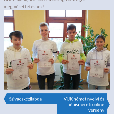
megmérettetéshez!
Bejegyzés
Szivacskézilabda
VUK német nyelvi és
népismereti online
verseny