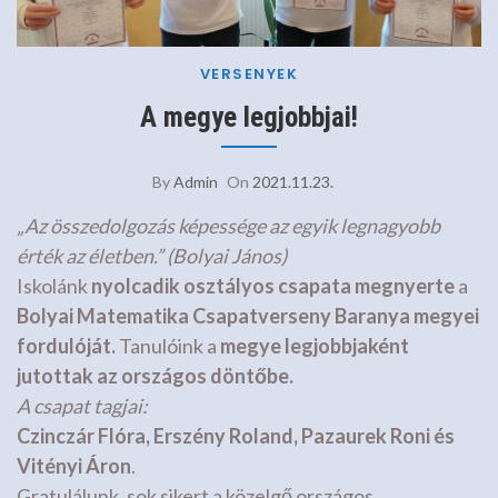
VERSENYEK
A megye legjobbjai!
By
Admin
On
2021.11.23.
„Az összedolgozás képessége az egyik legnagyobb
érték az életben.” (Bolyai János)
Iskolánk
nyolcadik osztályos csapata megnyerte
a
Bolyai Matematika Csapatverseny
Baranya megyei
fordulóját.
Tanulóink a
megye legjobbjaként
jutottak az országos döntőbe.
A csapat tagjai:
Czinczár Flóra, Erszény Roland, Pazaurek Roni és
Vitényi Áron
.
Gratulálunk, sok sikert a közelgő országos