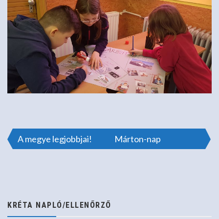
Bejegyzés
A megye legjobbjai!
Márton-nap
navigáció
KRÉTA NAPLÓ/ELLENŐRZŐ