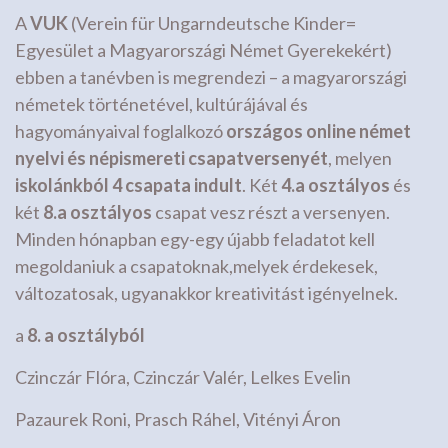
A
VUK
(Verein für Ungarndeutsche Kinder=
Egyesület a Magyarországi Német Gyerekekért)
ebben a tanévben is megrendezi – a magyarországi
németek történetével, kultúrájával és
hagyományaival foglalkozó
országos online német
nyelvi és népismereti csapatversenyét
, melyen
iskolánkból 4 csapata indult
. Két
4.a osztályos
és
két
8.a osztályos
csapat vesz részt a versenyen.
Minden hónapban egy-egy újabb feladatot kell
megoldaniuk a csapatoknak,melyek érdekesek,
változatosak, ugyanakkor kreativitást igényelnek.
a
8. a osztályból
Czinczár Flóra, Czinczár Valér, Lelkes Evelin
Pazaurek Roni, Prasch Ráhel, Vitényi Áron