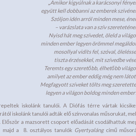
„
Amikor kigyúlnak a karácsonyi fénye
együtt kell dobbanni az emberek szívéne
Szóljon idén arról minden mese, éne
– varázslata van a szív szereteténe
Nyisd hát meg szívedet, öleld a világo
minden ember legyen örömmel megáldo
mosollyal vidíts fel, szóval, ölelésse
tiszta érzésekkel, mit szívedbe vése
Teremts egy szeretőbb, élhetőbb világo
amilyet az ember eddig még nem látot
Megfagyott szíveket tölts meg szeretette
legyen a világon boldog minden ember
peltek iskolánk tanulói. A Diófás térre vártak kicsike
ától iskolánk tanulói adták elő színvonalas műsorukat, me
t. Először a mazsorett csoport előadását csodálhattuk me
t, majd a 8. osztályos tanulók
Gyertyaláng
című műsor