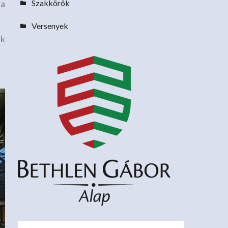
 a
Szakkörök
Versenyek
ak