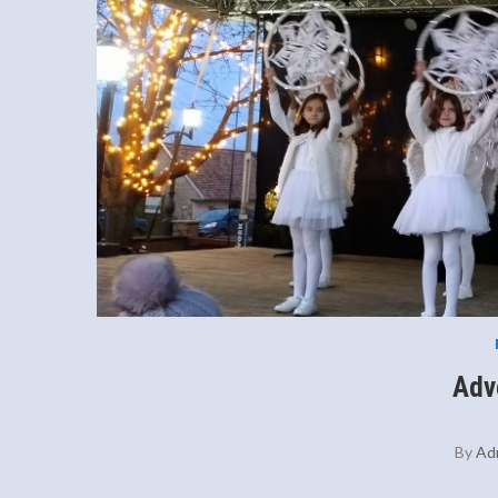
Adv
By
Ad