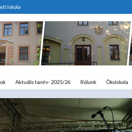
eti Iskola
Adventi Varázslat
lános Iskola és A
ok
Aktuális tanév- 2025/26
Rólunk
Ökoiskola
Home
Programok
Adventi Varázslat