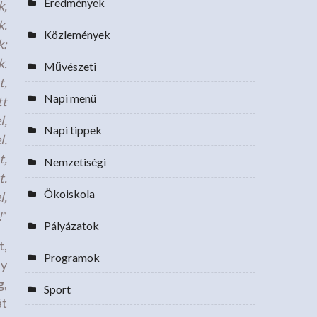
Eredmények
k,
k.
Közlemények
k:
k.
Művészeti
t,
Napi menü
tt
l,
Napi tippek
l.
t,
Nemzetiségi
t.
Ökoiskola
l,
!
”
Pályázatok
t,
Programok
ly
g,
Sport
át