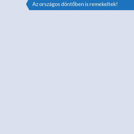
Bejegyzés
Az országos döntőben is remekeltek!
navigáció