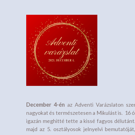
December 4-én
az Adventi Varázslaton szere
nagyokat és természetesen a Mikulást is. 16 ór
igazán meghitté tette a kissé fagyos délután
majd az 5. osztályosok jelnyelvi bemutatójá