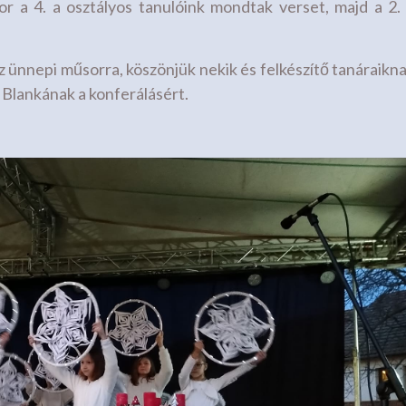
r a 4. a osztályos tanulóink mondtak verset, majd a 2.
z ünnepi műsorra, köszönjük nekik és felkészítő tanáraikn
 Blankának a konferálásért.