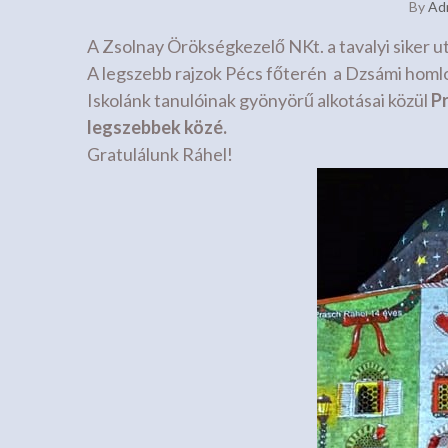
By
Ad
A Zsolnay Örökségkezelő NKt. a tavalyi siker u
A legszebb rajzok Pécs főterén a Dzsámi homl
Iskolánk tanulóinak gyönyörű alkotásai közül
Pr
legszebbek közé.
Gratulálunk Ráhel!