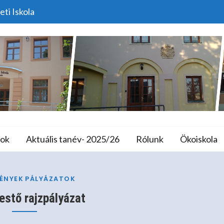
eti Iskola
Épületfestő Rajzpályáza
lános Iskola és A
ok
Aktuális tanév- 2025/26
Rólunk
Ökoiskola
Home
Pályázatok
Épületfestő Rajzpályázat
ÉNYEK
PÁLYÁZATOK
estő rajzpályázat