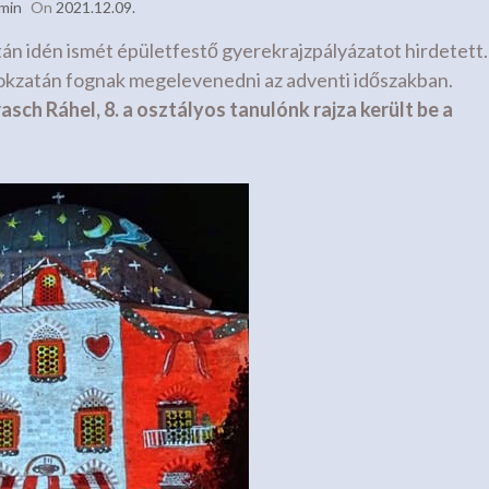
min
On
2021.12.09.
tán idén ismét épületfestő gyerekrajzpályázatot hirdetett.
okzatán fognak megelevenedni az adventi időszakban.
asch Ráhel, 8. a osztályos tanulónk rajza került be a