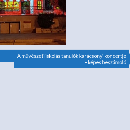
A művészeti iskolás tanulók karácsonyi koncertje
– képes beszámoló