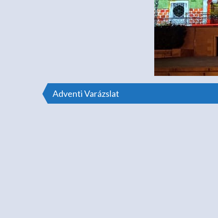
Bejegyzés
Adventi Varázslat
navigáció