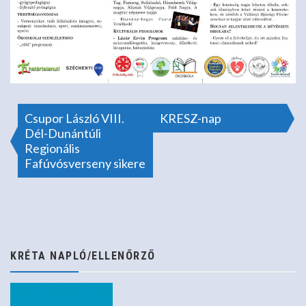
Bejegyzés
Csupor László VIII.
KRESZ-nap
Dél-Dunántúli
Regionális
navigáció
Fafúvósverseny sikere
KRÉTA NAPLÓ/ELLENŐRZŐ