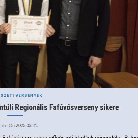
SZETI
VERSENYEK
ntúli Regionális Fafúvósverseny sikere
min
On
2023.03.31.
is Fafúvósversenyen művészeti iskolánk növendéke, Balo