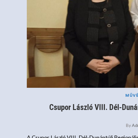
MŰVÉ
Csupor László VIII. Dél-Duná
By
Ad
A Csupor László VIII. Dél-Dunántúli Regionál