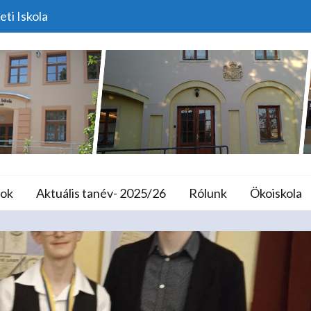
eti Iskola
él-Dunántúli Regionális
lános Iskola és A
ok
Aktuális tanév- 2025/26
Rólunk
Ökoiskola
nyek
Csupor László VIII. Dél-Dunántúli Regionális Faf