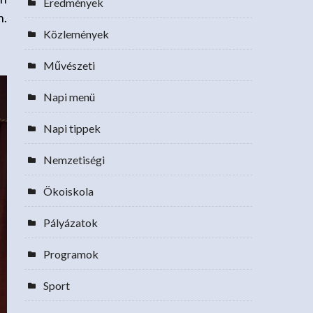
Eredmények
n.
Közlemények
Művészeti
Napi menü
Napi tippek
Nemzetiségi
Ökoiskola
Pályázatok
Programok
Sport