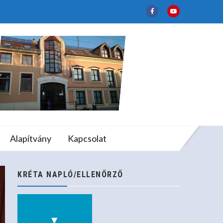
 Fafúvósverseny Sikere
lapfokú Művészeti
Alapítvány
Kapcsolat
úvósverseny Sikere
KRÉTA NAPLÓ/ELLENŐRZŐ