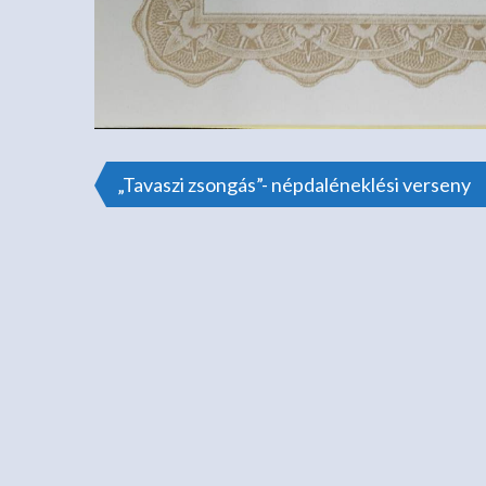
Bejegyzés
„Tavaszi zsongás”- népdaléneklési verseny
navigáció