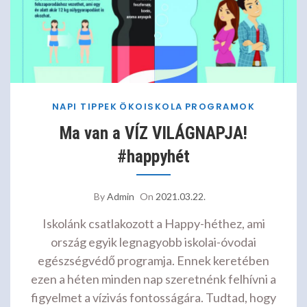
NAPI TIPPEK
ÖKOISKOLA
PROGRAMOK
Ma van a VÍZ VILÁGNAPJA!
#happyhét
By
Admin
On
2021.03.22.
Iskolánk csatlakozott a Happy-héthez, ami
ország egyik legnagyobb iskolai-óvodai
egészségvédő programja. Ennek keretében
ezen a héten minden nap szeretnénk felhívni a
figyelmet a vízivás fontosságára. Tudtad, hogy