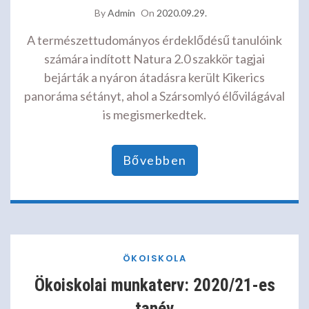
By
Admin
On
2020.09.29.
A természettudományos érdeklődésű tanulóink
számára indított Natura 2.0 szakkör tagjai
bejárták a nyáron átadásra került Kikerics
panoráma sétányt, ahol a Szársomlyó élővilágával
is megismerkedtek.
Bővebben
ÖKOISKOLA
Ökoiskolai munkaterv: 2020/21-es
tanév