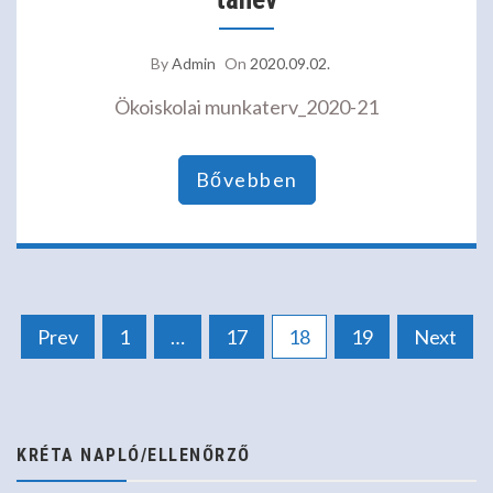
By
Admin
On
2020.09.02.
Ökoiskolai munkaterv_2020-21
Bővebben
Bejegyzések
Prev
1
…
17
18
19
Next
lapozása
KRÉTA NAPLÓ/ELLENŐRZŐ