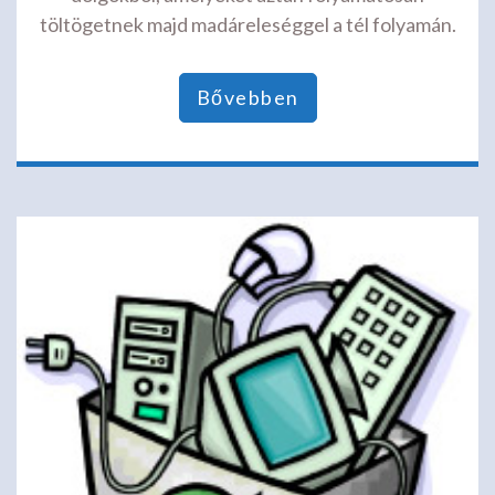
töltögetnek majd madáreleséggel a tél folyamán.
Bővebben