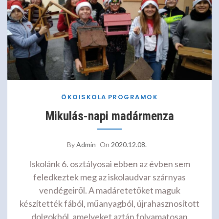
ÖKOISKOLA
PROGRAMOK
Mikulás-napi madármenza
By
Admin
On
2020.12.08.
Iskolánk 6. osztályosai ebben az évben sem
feledkeztek meg az iskolaudvar szárnyas
vendégeiről. A madáretetőket maguk
készítették fából, műanyagból, újrahasznosított
dolgokból, amelyeket aztán folyamatosan