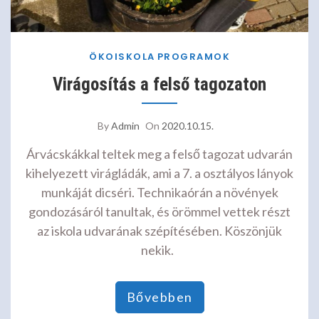
ÖKOISKOLA
PROGRAMOK
Virágosítás a felső tagozaton
By
Admin
On
2020.10.15.
Árvácskákkal teltek meg a felső tagozat udvarán
kihelyezett virágládák, ami a 7. a osztályos lányok
munkáját dicséri. Technikaórán a növények
gondozásáról tanultak, és örömmel vettek részt
az iskola udvarának szépítésében. Köszönjük
nekik.
Bővebben