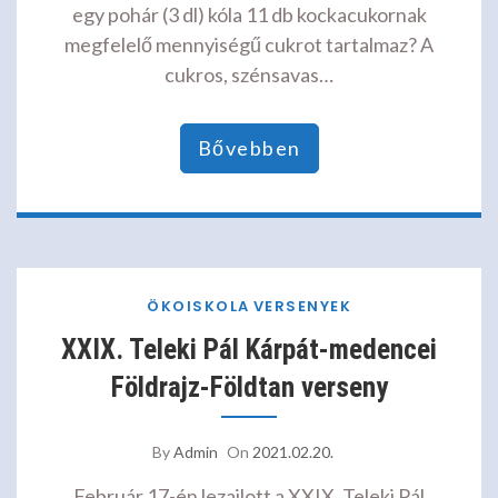
egy pohár (3 dl) kóla 11 db kockacukornak
megfelelő mennyiségű cukrot tartalmaz? A
cukros, szénsavas…
Bővebben
ÖKOISKOLA
VERSENYEK
XXIX. Teleki Pál Kárpát-medencei
Földrajz-Földtan verseny
By
Admin
On
2021.02.20.
Február 17-én lezajlott a XXIX. Teleki Pál