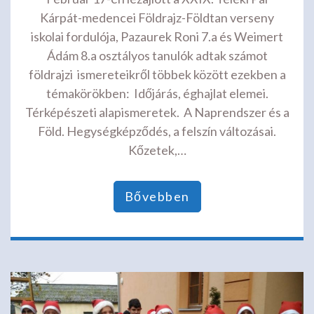
Kárpát-medencei Földrajz-Földtan verseny
iskolai fordulója, Pazaurek Roni 7.a és Weimert
Ádám 8.a osztályos tanulók adtak számot
földrajzi ismereteikről többek között ezekben a
témakörökben: Időjárás, éghajlat elemei.
Térképészeti alapismeretek. A Naprendszer és a
Föld. Hegységképződés, a felszín változásai.
Kőzetek,…
Bővebben