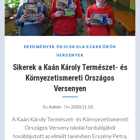
EREDMÉNYEK
ÖKOISKOLA
SZAKKÖRÖK
VERSENYEK
Sikerek a Kaán Károly Természet- és
Környezetismereti Országos
Versenyen
By
Admin
On
2020.11.10.
A Kaán Károly Természet- és Környezetismereti
Országos Verseny iskolai fordulójából
továbbjutott az elmúlt tanévben Erszény Petra,