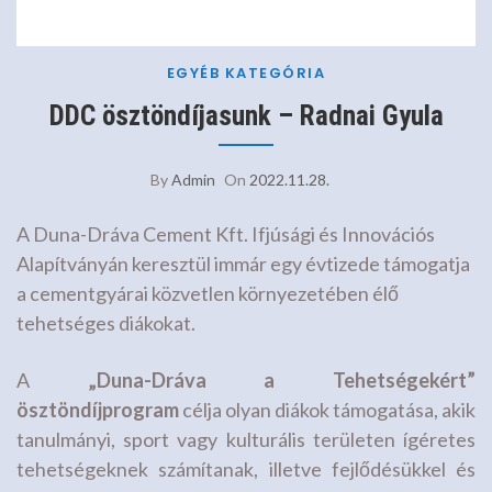
EGYÉB KATEGÓRIA
DDC ösztöndíjasunk – Radnai Gyula
By
Admin
On
2022.11.28.
A Duna-Dráva Cement Kft. Ifjúsági és Innovációs
Alapítványán keresztül immár egy évtizede támogatja
a cementgyárai közvetlen környezetében élő
tehetséges diákokat.
A
„Duna-Dráva a Tehetségekért”
ösztöndíjprogram
célja olyan diákok támogatása, akik
tanulmányi, sport vagy kulturális területen ígéretes
tehetségeknek számítanak, illetve fejlődésükkel és