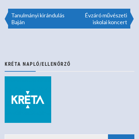
Bejegyzés
Tanulmányi kirándulás
Évzáró művészeti
Baján
iskolai koncert
navigáció
KRÉTA NAPLÓ/ELLENŐRZŐ