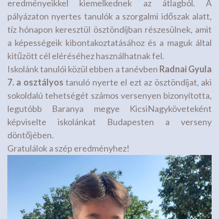
eredményeikkel kiemelkednek az átlagból. A
pályázaton nyertes tanulók a szorgalmi időszak alatt,
tíz hónapon keresztül ösztöndíjban részesülnek, amit
a képességeik kibontakoztatásához és a maguk által
kitűzött cél eléréséhez használhatnak fel.
Iskolánk tanulói közül ebben a tanévben
Radnai Gyula
7. a osztályos
tanuló nyerte el ezt az ösztöndíjat, aki
sokoldalú tehetségét számos versenyen bizonyította,
legutóbb Baranya megye KicsiNagyköveteként
képviselte iskolánkat Budapesten a verseny
döntőjében.
Gratulálok a szép eredményhez!