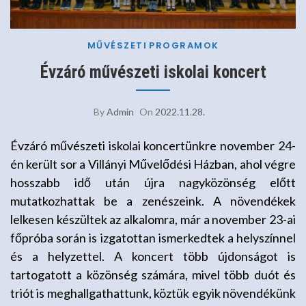
MŰVÉSZETI
PROGRAMOK
Évzáró művészeti iskolai koncert
By
Admin
On
2022.11.28.
Évzáró művészeti iskolai koncertünkre november 24-
én került sor a Villányi Művelődési Házban, ahol végre
hosszabb idő után újra nagyközönség előtt
mutatkozhattak be a zenészeink. A növendékek
lelkesen készültek az alkalomra, már a november 23-ai
főpróba során is izgatottan ismerkedtek a helyszínnel
és a helyzettel. A koncert több újdonságot is
tartogatott a közönség számára, mivel több duót és
triót is meghallgathattunk, köztük egyik növendékünk