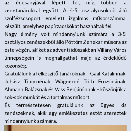
az édesanyjával lépett fel, míg többen a
zenetanárukkal együtt. A 4-5. osztályosokból álló
szolfézscsoport emellett izgalmas műsorszámmal
készült, amelyhez papírzacskókat használtak fel.
Nagy élmény volt mindannyiunk számára a 3-5.
osztályos zenészekből álló Pöttöm Zenekar műsora az
este végén, akiket az adventi időszakban Villány Város
ünnepségein is meghallgathat majd az érdeklődő
közönség.
Gratulálunk a felkészítő tanároknak – Gaál Katalinnak,
Juhász Tibornénak, Wágnerné Tóth Fruzsinának,
Ahmann Balázsnak és Vass Benjáminnak – köszönjük a
sok-sok munkát és a tartalmas műsort.
És természetesen gratulálunk az ügyes kis
zenészeknek, akik egy emlékezetes estét szereztek
mindannyiunk számára.