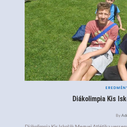
EREDMÉN
Diákolimpia Kis Is
By
Ad
Diákolimpia Kis Iskolák Megyei Atlétika versen