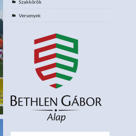
Szakkörök
Versenyek