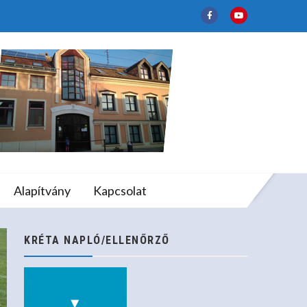
tika Verseny
lapfokú Művészeti
Alapítvány
Kapcsolat
 Verseny
KRÉTA NAPLÓ/ELLENŐRZŐ