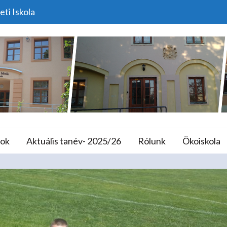
eti Iskola
 Kis Iskolák Megyei Atlé
lános Iskola és A
ok
Aktuális tanév- 2025/26
Rólunk
Ökoiskola
e
Versenyek
Diákolimpia Kis Iskolák Megyei Atlétika