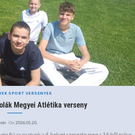
YEK
SPORT
VERSENYEK
kolák Megyei Atlétika verseny
min
On
2026.05.20.
yén fiú csapatunk a 4. helyet szerezte meg a 14-ből május