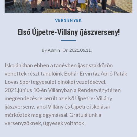
VERSENYEK
Első Újpetre-Villány íjászverseny!
By
Admin
On
2021.06.11.
Iskolánkban ebben a tanévben íjász szakkörön
vehettek részt tanulóink Bohár Ervin (az Apró Paták
Lovas Sportegyesület elnöke) vezetésével.
2021.június 10-én Villányban a Rendezvénytéren
megrendezésre került az első Újpetre- Villány
íjászverseny, ahol Villány és Újpetre iskolásai
mérkőztek meg egymással. Gratulálunk a
versenyzőknek, ügyesek voltatok!