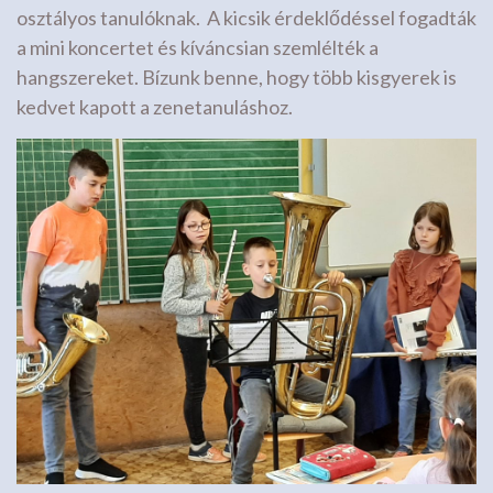
osztályos tanulóknak. A kicsik érdeklődéssel fogadták
a mini koncertet és kíváncsian szemlélték a
hangszereket. Bízunk benne, hogy több kisgyerek is
kedvet kapott a zenetanuláshoz.