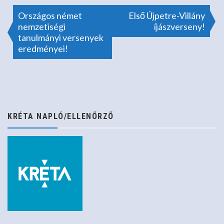
Bejegyzés
Országos német
Első Újpetre-Villány
nemzetiségi
íjászverseny!
tanulmányi versenyek
navigáció
eredményei!
KRÉTA NAPLÓ/ELLENŐRZŐ