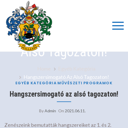
Skip
to
content
Hangszersimogató Az
Villányi
Alsó Tagozaton!
Általáno
Iskola é
Home
Egyéb Kategória
Hangszersimogató Az Alsó Tagozaton!
Alapfok
EGYÉB KATEGÓRIA
MŰVÉSZETI
PROGRAMOK
Hangszersimogató az alsó tagozaton!
Művésze
By
Admin
On
2021.06.11.
Iskola
Zenészeink bemutatták hangszereiket az 1. és 2.