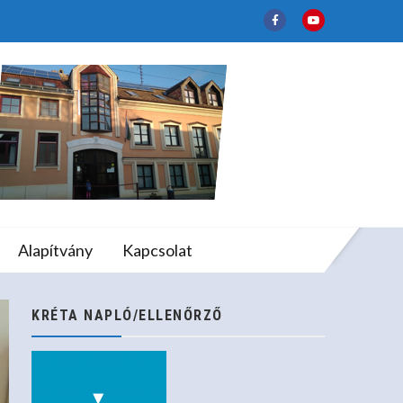
tályban
lapfokú Művészeti
Alapítvány
Kapcsolat
ban
KRÉTA NAPLÓ/ELLENŐRZŐ