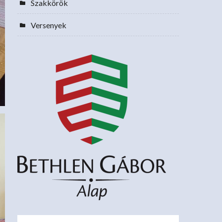
Szakkörök
Versenyek