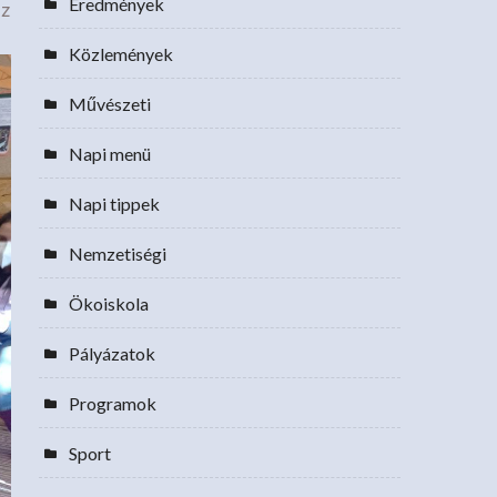
Eredmények
az
Közlemények
Művészeti
Napi menü
Napi tippek
Nemzetiségi
Ökoiskola
Pályázatok
Programok
Sport