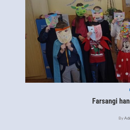
Farsangi han
By
Ad