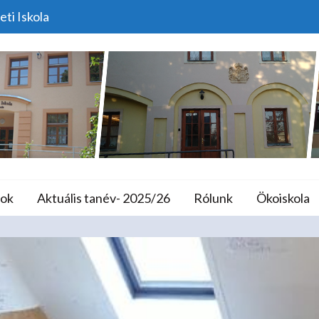
eti Iskola
 Torkoskodás A 4. A Osz
lános Iskola és A
ok
Aktuális tanév- 2025/26
Rólunk
Ökoiskola
Programok
Még Egy Kis Torkoskodás A 4. A Osztály