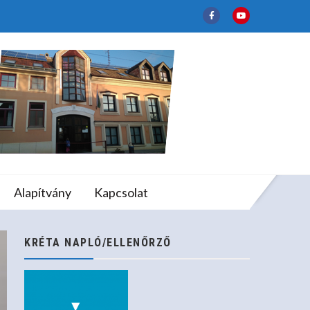
tályosokkal…
lapfokú Művészeti
Alapítvány
Kapcsolat
osokkal…
KRÉTA NAPLÓ/ELLENŐRZŐ