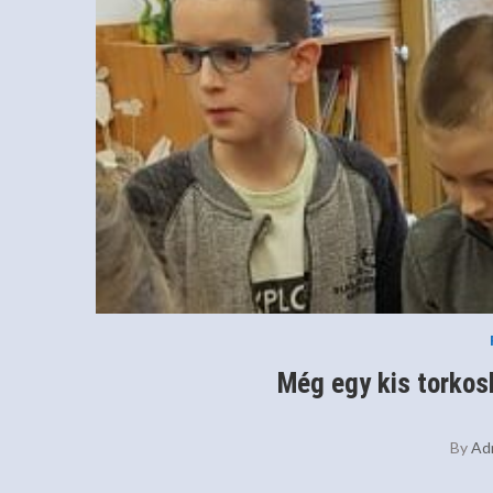
Még egy kis torkos
By
Ad