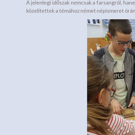
A jelenlegi időszak nemcsak a farsangról, hanem
közelítettek a témához német népismeret órán