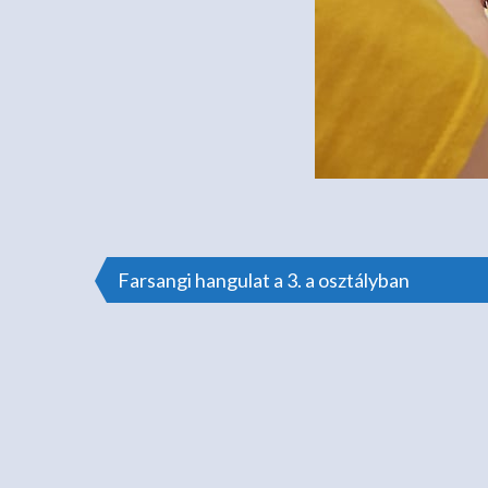
Bejegyzés
Farsangi hangulat a 3. a osztályban
navigáció