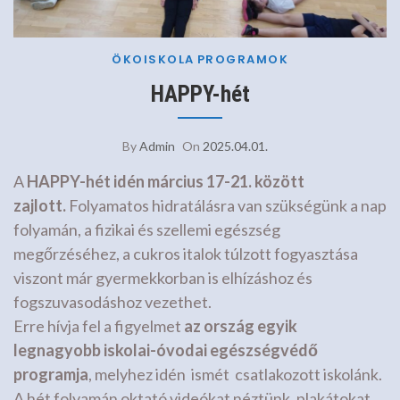
ÖKOISKOLA
PROGRAMOK
HAPPY-hét
By
Admin
On
2025.04.01.
A
HAPPY-hét idén március 17-21. között
zajlott.
Folyamatos hidratálásra van szükségünk a nap
folyamán, a fizikai és szellemi egészség
megőrzéséhez, a cukros italok túlzott fogyasztása
viszont már gyermekkorban is elhízáshoz és
fogszuvasodáshoz vezethet.
Erre hívja fel a figyelmet
az ország egyik
legnagyobb iskolai-óvodai egészségvédő
programja
, melyhez idén ismét csatlakozott iskolánk.
A hét folyamán oktató videókat néztünk, plakátokat