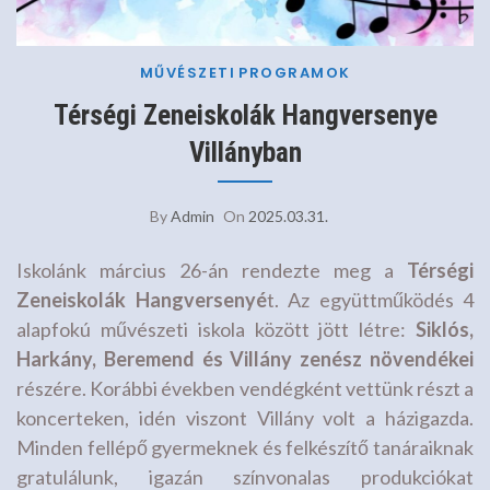
MŰVÉSZETI
PROGRAMOK
Térségi Zeneiskolák Hangversenye
Villányban
By
Admin
On
2025.03.31.
Iskolánk március 26-án rendezte meg a
Térségi
Zeneiskolák Hangversenyé
t. Az együttműködés 4
alapfokú művészeti iskola között jött létre:
Siklós,
Harkány, Beremend és Villány zenész növendékei
részére. Korábbi években vendégként vettünk részt a
koncerteken, idén viszont Villány volt a házigazda.
Minden fellépő gyermeknek és felkészítő tanáraiknak
gratulálunk, igazán színvonalas produkciókat