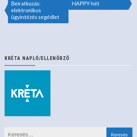
Bejegyzés
Beiratkozás:
HAPPY-hét
elektronikus
ügyintézés segédlet
navigáció
KRÉTA NAPLÓ/ELLENŐRZŐ