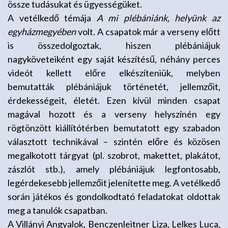
össze tudásukat és ügyességüket.
A vetélkedő témája
A mi plébániánk, helyünk az
egyházmegyében
volt. A csapatok már a verseny előtt
is összedolgoztak, hiszen plébániájuk
nagyköveteiként egy saját készítésű, néhány perces
videót kellett előre elkészíteniük, melyben
bemutatták plébániájuk történetét, jellemzőit,
érdekességeit, életét. Ezen kívül minden csapat
magával hozott és a verseny helyszínén egy
rögtönzött kiállítótérben bemutatott egy szabadon
választott technikával – szintén előre és közösen
megalkotott tárgyat (pl. szobrot, makettet, plakátot,
zászlót stb.), amely plébániájuk legfontosabb,
legérdekesebb jellemzőit jelenítette meg. A vetélkedő
során játékos és gondolkodtató feladatokat oldottak
meg a tanulók csapatban.
A Villányi Angyalok, Benczenleitner Liza, Lelkes Luca,