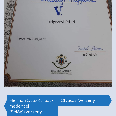
Bejegyzés
Herman Ottó Kárpát-
Olvasási Verseny
medencei
Biológiaverseny