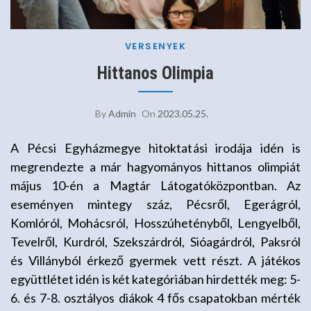
VERSENYEK
Hittanos Olimpia
By
Admin
On
2023.05.25.
A Pécsi Egyházmegye hitoktatási irodája idén is
megrendezte a már hagyományos hittanos olimpiát
május 10-én a Magtár Látogatóközpontban. Az
eseményen mintegy száz, Pécsről, Egerágról,
Komlóról, Mohácsról, Hosszúhetényből, Lengyelből,
Tevelről, Kurdról, Szekszárdról, Sióagárdról, Paksról
és Villányból érkező gyermek vett részt. A játékos
együttlétet idén is két kategóriában hirdették meg: 5-
6. és 7-8. osztályos diákok 4 fős csapatokban mérték