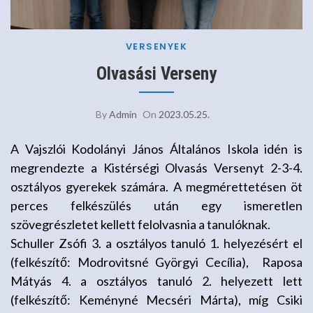
VERSENYEK
Olvasási Verseny
By
Admin
On
2023.05.25.
A Vajszlói Kodolányi János Általános Iskola idén is
megrendezte
a Kistérségi Olvasás Versenyt 2-3-4.
osztályos gyerekek
számára.
A megmérettetésen öt
perces felkészülés után egy ismeretlen
szövegrészletet kellett felolvasnia a tanulóknak.
Schuller Zsófi 3. a osztályos tanuló 1. helyezésért el
(felkészítő: Modrovitsné Györgyi Cecília),
Raposa
Mátyás 4. a osztályos tanuló 2. helyezett lett
(felkészítő: Keményné Mecséri Márta), míg Csiki