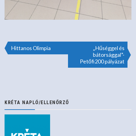
Bejegyzés
Hittanos Olimpia
„Hűséggel és
bátorsággal”-
Petőfi200 pályázat
navigáció
KRÉTA NAPLÓ/ELLENŐRZŐ