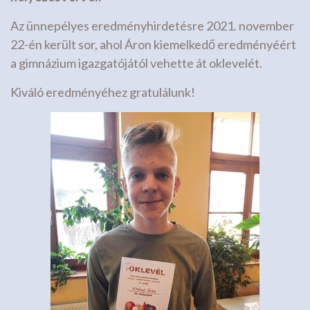
Az ünnepélyes eredményhirdetésre 2021. november
22-én került sor, ahol Áron kiemelkedő eredményéért
a gimnázium igazgatójától vehette át oklevelét.
Kiváló eredményéhez gratulálunk!