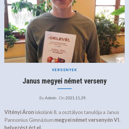
VERSENYEK
Janus megyei német verseny
By
Admin
On
2021.11.29.
Vitényi Áron
iskolánk 8. a osztályos tanulója a Janus
Pannonius Gimnázium
megyei német versenyén VI.
helyezést ért el.