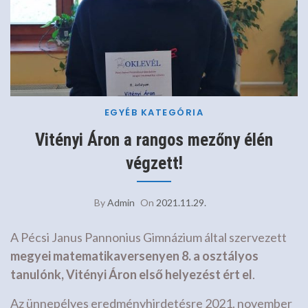
EGYÉB KATEGÓRIA
Vitényi Áron a rangos mezőny élén
végzett!
By
Admin
On
2021.11.29.
A Pécsi Janus Pannonius Gimnázium által szervezett
megyei matematikaversenyen 8. a osztályos
tanulónk, Vitényi Áron első helyezést ért el
.
Az ünnepélyes eredményhirdetésre 2021. november