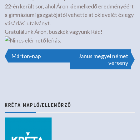
22-én került sor, ahol Áron kiemelkedő eredményéért
a gimnázium igazgatójától vehette át oklevelét és egy
vásárlási utalványt.
Gratulálunk Áron, büszkék vagyunk Rád!
Bejegyzés
Márton-nap
Janus megyei német
verseny
navigáció
KRÉTA NAPLÓ/ELLENŐRZŐ