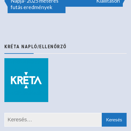
Napja- 2025 méteres
Kiállításon
futás eredmények
navigáció
KRÉTA NAPLÓ/ELLENŐRZŐ