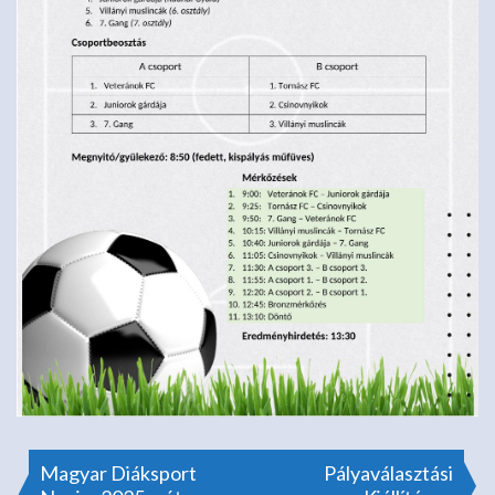
Bejegyzés
Magyar Diáksport
Pályaválasztási