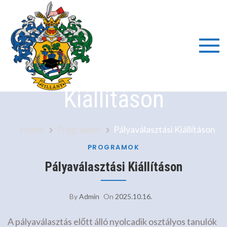
Skip
to
content
Villányi
Pályaválasztási
Általáno
Kiállításon
Iskola é
Home
Programok
Pályaválasztási Kiállításon
Alapfok
PROGRAMOK
Pályaválasztási Kiállításon
Művésze
By
Admin
On
2025.10.16.
Iskola
A pályaválasztás előtt álló nyolcadik osztályos tanulók