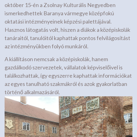
október 15-én a Zsolnay Kulturális Negyedben
ismerkedhettek Baranya vármegye középfokú
oktatási intézményeinek képzési palettájával.
Hasznos látogatás volt, hiszen a diákok a középiskolák
tanáraitól, tanulóitól kaphattak pontos felvilágosítást
az intézményükben folyó munkáról.
A kiállításon nemcsak a középiskolák, hanem
gazdálkodó szervezetek, vállalatok képviselőivel is
találkozhattak, így egyszerre kaphattak információkat
az egyes tanulható szakmákról és azok gyakorlatban
történő alkalmazásáról.