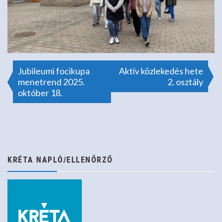
Bejegyzés
Jubileumi focikupa
Aktív közlekedés hete
menetrend 2025.
2. osztály
október 18.
navigáció
KRÉTA NAPLÓ/ELLENŐRZŐ