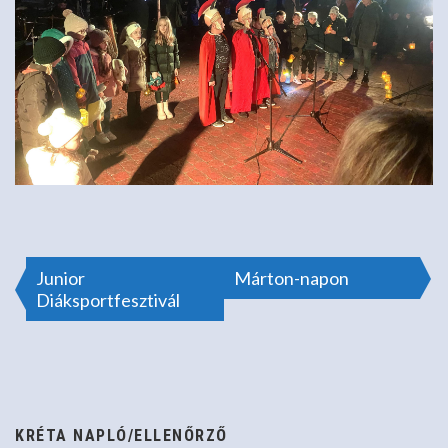
Bejegyzés
Junior
Márton-napon
Diáksportfesztivál
navigáció
KRÉTA NAPLÓ/ELLENŐRZŐ