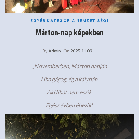
EGYÉB KATEGÓRIA
NEMZETISÉGI
Márton-nap képekben
By
Admin
On
2025.11.09.
„
Novemberben, Márton napján
Liba gágog, ég a kályhán,
Aki libát nem eszik
Egész évben éhezik
”