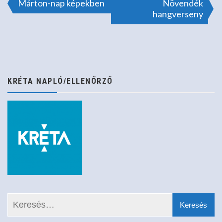
Bejegyzés
Márton-nap képekben
Növendék
hangverseny
navigáció
KRÉTA NAPLÓ/ELLENŐRZŐ