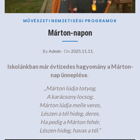
MŰVÉSZETI
NEMZETISÉGI
PROGRAMOK
Márton-napon
By
Admin
On
2025.11.11.
Iskolánkban már évtizedes hagyomány a Márton-
nap ünneplése.
„Márton lúdja totyog,
A karácsony locsog.
Márton lúdja melle veres,
Lészen a tél hideg, deres.
Ha pedig a Márton fehér,
Lészen hideg, havas a tél.”