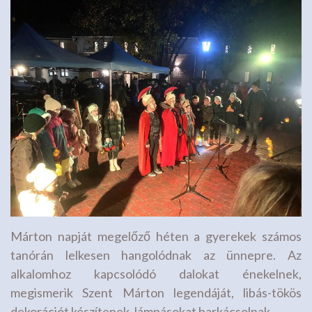
Márton napját megelőző héten a gyerekek számos
tanórán lelkesen hangolódnak az ünnepre. Az
alkalomhoz kapcsolódó dalokat énekelnek,
megismerik Szent Márton legendáját, libás-tökös
dekorációt készítenek, lámpásokat barkácsolnak.