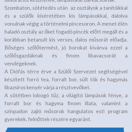
Szombaton, sötétedés után az osztályok a tanítóikkal
és a szülők kíséretében kis lámpásokkal, dalolva
vonulnak végig a történelmi pincesoron. A menet élén
haladó osztály az őket fogadó pincék előtt megáll és a
korábban betanult kis verses, dalos műsorát előadja.
Bőséges szőlőtermést, jó borokat kívánva ezzel a
szőlősgazdáknak és finom libavacsorát a
vendégeknek.
A Diófás térre érve a Szülői Szervezet segítségével
készített forró tea, forralt bor, sült tök és hagymás
libazsíros kenyér várja a résztvevőket.
A sötétben lobogó tűz, a világító lámpások fénye, a
forralt bor és hagyma finom illata, valamint a
színpadon zajló műsorok hangulatos esti program
gyerekek, felnőttek részére egyaránt.