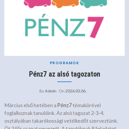
PROGRAMOK
Pénz7 az alsó tagozaton
By
Admin
On
2026.03.06.
Március első hetében a
Pénz7
témakörével
foglalkoznak tanulóink. Az alsó tagozat 2-3-4.
osztályában takarékossági vetélkedőt szerveztünk.
Öt 3 fős csapat nevezett. A tanulóknak 8 feladatot