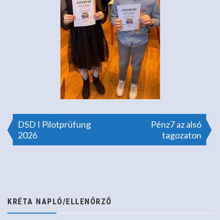
Bejegyzés
DSD I Pilotprüfung
Pénz7 az alsó
2026
tagozaton
navigáció
KRÉTA NAPLÓ/ELLENŐRZŐ