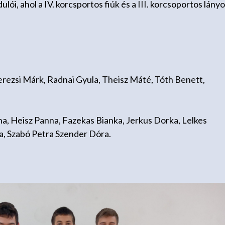
ói, ahol a IV. korcsportos fiúk és a III. korcsoportos lány
erezsi Márk, Radnai Gyula, Theisz Máté, Tóth Benett,
a, Heisz Panna, Fazekas Bianka, Jerkus Dorka, Lelkes
xa, Szabó Petra Szender Dóra.