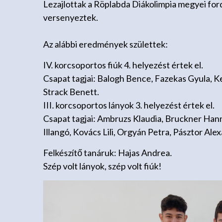
Lezajlottak a Röplabda Diákolimpia megyei fordul
versenyeztek.
Az alábbi eredmények születtek:
IV. korcsoportos fiúk 4. helyezést értek el.
Csapat tagjai: Balogh Bence, Fazekas Gyula, K
Strack Benett.
III. korcsoportos lányok 3. helyezést értek el.
Csapat tagjai: Ambruzs Klaudia, Bruckner Hann
Illangó, Kovács Lili, Orgyán Petra, Pásztor Ale
Felkészítő tanáruk: Hajas Andrea.
Szép volt lányok, szép volt fiúk!