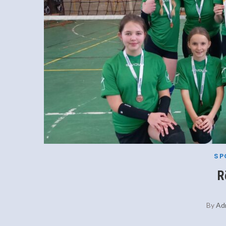
SP
R
By
Ad