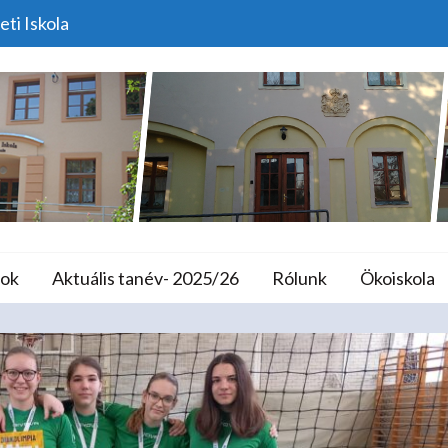
eti Iskola
Röpis Hírek…
lános Iskola és A
ok
Aktuális tanév- 2025/26
Rólunk
Ökoiskola
Home
Versenyek
Röpis Hírek…