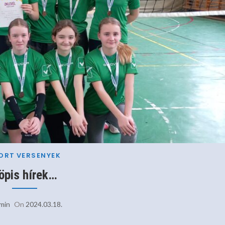
ORT
VERSENYEK
öpis hírek…
min
On
2024.03.18.