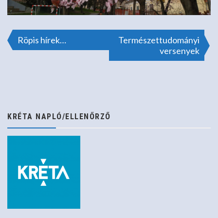
Bejegyzés
Röpis hírek…
Természettudományi
versenyek
navigáció
KRÉTA NAPLÓ/ELLENŐRZŐ