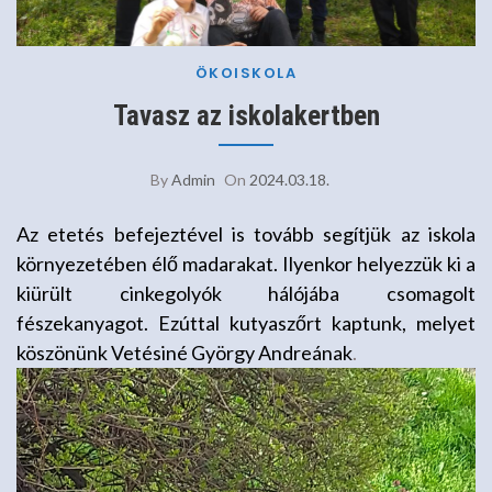
ÖKOISKOLA
Tavasz az iskolakertben
By
Admin
On
2024.03.18.
Az etetés befejeztével is tovább segítjük az iskola
környezetében élő madarakat. Ilyenkor helyezzük ki a
kiürült cinkegolyók hálójába csomagolt
fészekanyagot. Ezúttal kutyaszőrt kaptunk, melyet
köszönünk Vetésiné György Andreának
.